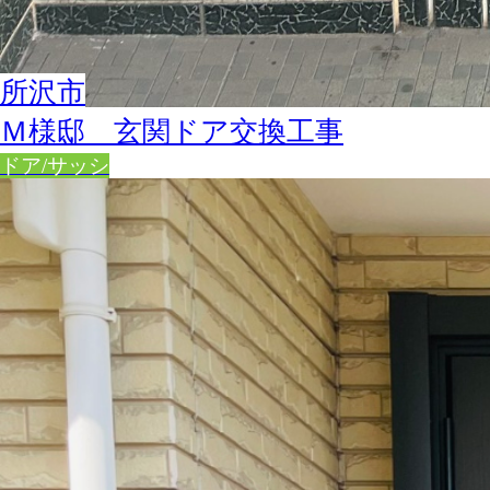
所沢市
Ｍ様邸 玄関ドア交換工事
ドア/サッシ